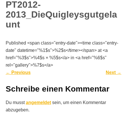
PT2012-
2013_DieQuigleysgutgela
unt
Published <span class="entry-date"><time class="entry-
date" datetime="%1$s">%2$s</time></span> at <a
href="%3$s">%4$s × %5$s</a> in <a href="%6$s"
rel="gallery">%7$s</a>
←
Previous
Next
→
Schreibe einen Kommentar
Du musst
angemeldet
sein, um einen Kommentar
abzugeben.