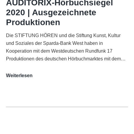
AUDITORIX-Hörbuchsiegel
Funkhaus
2020 | Ausgezeichnete
Köln
Produktionen
Die STIFTUNG HÖREN und die Stiftung Kunst, Kultur
und Soziales der Sparda-Bank West haben in
Kooperation mit dem Westdeutschen Rundfunk 17
Produktionen des deutschen Hörbuchmarktes mit dem…
AUDITORIX-
Weiterlesen
Hörbuchsiegel
2020
|
Ausgezeichnete
Produktionen