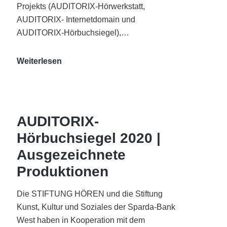
Projekts (AUDITORIX-Hörwerkstatt,
AUDITORIX- Internetdomain und
AUDITORIX-Hörbuchsiegel),…
„Best
Weiterlesen
of
AUDITORIX“
im
WDR-
AUDITORIX-
Funkhaus
Hörbuchsiegel 2020 |
Köln
Ausgezeichnete
Produktionen
Die STIFTUNG HÖREN und die Stiftung
Kunst, Kultur und Soziales der Sparda-Bank
West haben in Kooperation mit dem