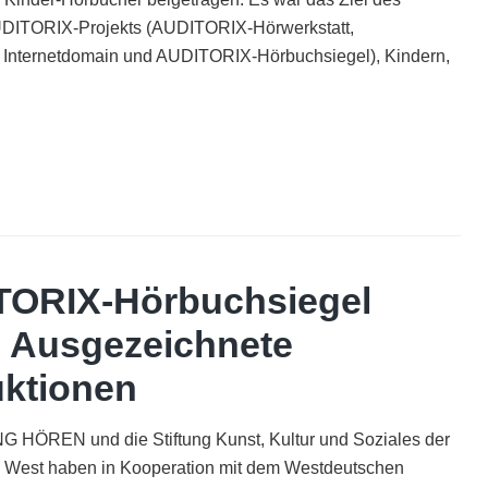
DITORIX-Projekts (AUDITORIX-Hörwerkstatt,
Internetdomain und AUDITORIX-Hörbuchsiegel), Kindern,
„Best
of
AUDITORIX“
im
WDR-
Funkhaus
TORIX-Hörbuchsiegel
Köln
| Ausgezeichnete
ktionen
 HÖREN und die Stiftung Kunst, Kultur und Soziales der
 West haben in Kooperation mit dem Westdeutschen