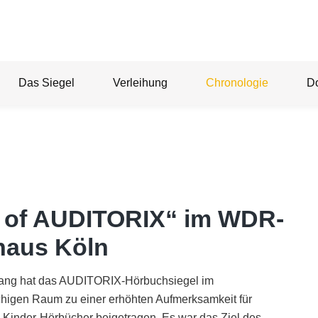
Das Siegel
Verleihung
Chronologie
D
 of AUDITORIX“ im WDR-
haus Köln
lang hat das AUDITORIX-Hörbuchsiegel im
higen Raum zu einer erhöhten Aufmerksamkeit für
e Kinder-Hörbücher beigetragen. Es war das Ziel des