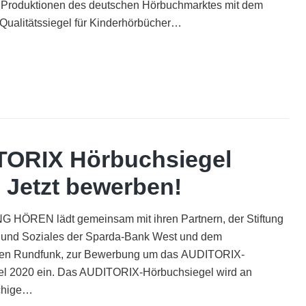
 Produktionen des deutschen Hörbuchmarktes mit dem
ualitätssiegel für Kinderhörbücher…
AUDITORIX-
Hörbuchsiegel
2020
Ausgezeichnete
Produktionen
TORIX Hörbuchsiegel
| Jetzt bewerben!
 HÖREN lädt gemeinsam mit ihren Partnern, der Stiftung
r und Soziales der Sparda-Bank West und dem
en Rundfunk, zur Bewerbung um das AUDITORIX-
el 2020 ein. Das AUDITORIX-Hörbuchsiegel wird an
chige…