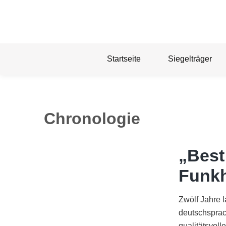
Skip
to
content
Startseite
Siegelträger
Chronologie
„Best
Funk
Zwölf Jahre 
deutschsprac
qualitätsvoll