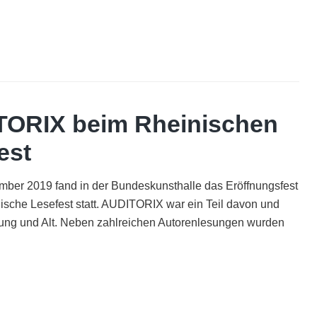
AUDITORIX
Hörbuchsiegel
2020
Jetzt
bewerben!
ORIX beim Rheinischen
est
ber 2019 fand in der Bundeskunsthalle das Eröffnungsfest
nische Lesefest statt. AUDITORIX war ein Teil davon und
Jung und Alt. Neben zahlreichen Autorenlesungen wurden
AUDITORIX
beim
Rheinischen