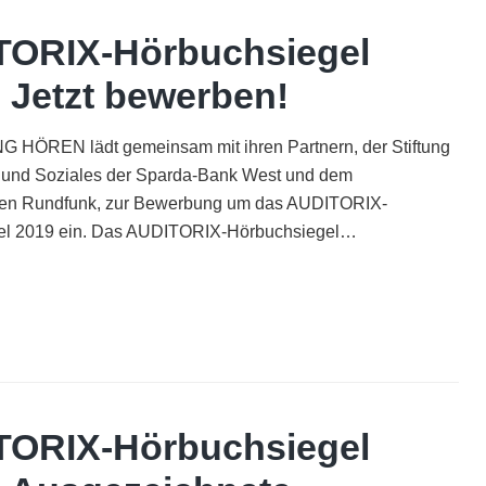
Ausgezeichnete
Produktionen
TORIX-Hörbuchsiegel
| Jetzt bewerben!
 HÖREN lädt gemeinsam mit ihren Partnern, der Stiftung
r und Soziales der Sparda-Bank West und dem
en Rundfunk, zur Bewerbung um das AUDITORIX-
el 2019 ein. Das AUDITORIX-Hörbuchsiegel…
AUDITORIX-
Hörbuchsiegel
2019
Jetzt
bewerben!
TORIX-Hörbuchsiegel