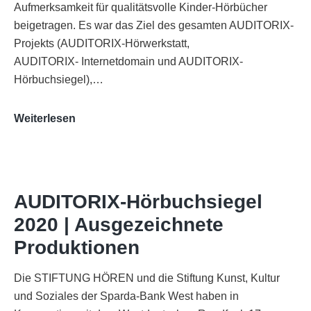
Aufmerksamkeit für qualitätsvolle Kinder-Hörbücher
beigetragen. Es war das Ziel des gesamten AUDITORIX-
Projekts (AUDITORIX-Hörwerkstatt,
AUDITORIX- Internetdomain und AUDITORIX-
Hörbuchsiegel),…
„Best
Weiterlesen
of
AUDITORIX“
im
WDR-
AUDITORIX-Hörbuchsiegel
Funkhaus
2020 | Ausgezeichnete
Köln
Produktionen
Die STIFTUNG HÖREN und die Stiftung Kunst, Kultur
und Soziales der Sparda-Bank West haben in