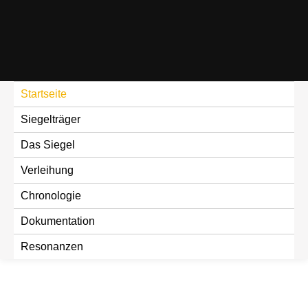
Skip
to
content
Startseite
Siegelträger
Das Siegel
Verleihung
Chronologie
Dokumentation
Resonanzen