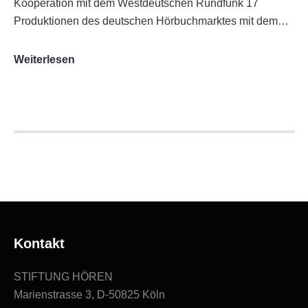
Kooperation mit dem Westdeutschen Rundfunk 17
Produktionen des deutschen Hörbuchmarktes mit dem…
AUDITORIX-
Weiterlesen
Hörbuchsiegel
2020
|
Ausgezeichnete
Produktionen
Kontakt
STIFTUNG HÖREN
Marienstrasse 3, D-50825 Köln