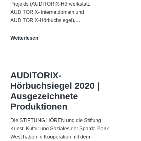
Projekts (AUDITORIX-Hörwerkstatt,
AUDITORIX- Internetdomain und
AUDITORIX-Hörbuchsiegel),…
„Best
Weiterlesen
of
AUDITORIX“
im
WDR-
AUDITORIX-
Funkhaus
Hörbuchsiegel 2020 |
Köln
Ausgezeichnete
Produktionen
Die STIFTUNG HÖREN und die Stiftung
Kunst, Kultur und Soziales der Sparda-Bank
West haben in Kooperation mit dem