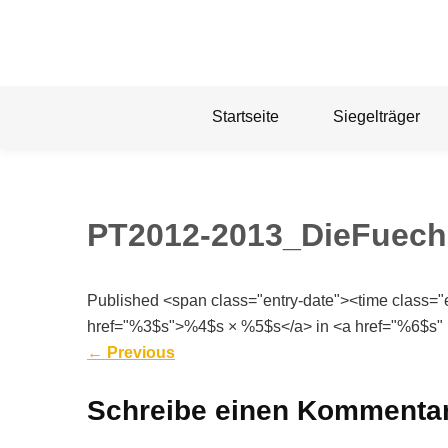
Skip
to
content
Startseite
Siegelträger
PT2012-2013_DieFuec
Published <span class="entry-date"><time class=
href="%3$s">%4$s × %5$s</a> in <a href="%6$s" 
←
Previous
Schreibe einen Kommenta