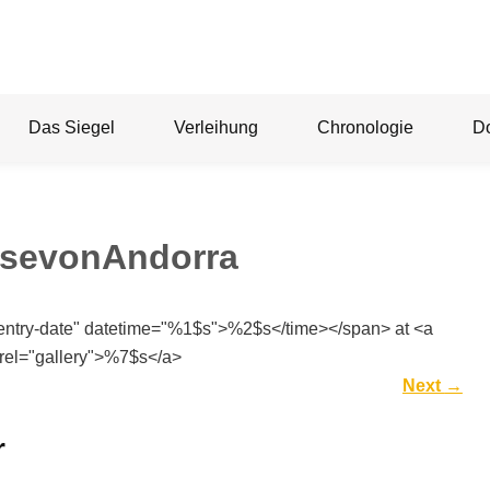
Das Siegel
Verleihung
Chronologie
D
hsevonAndorra
"entry-date" datetime="%1$s">%2$s</time></span> at <a
rel="gallery">%7$s</a>
Next
→
r