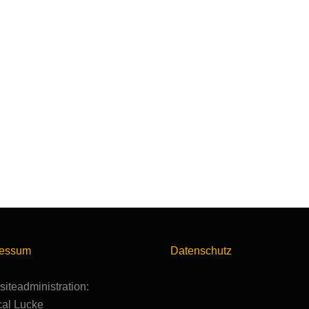
ressum
Datenschutz
iteadministration:
al Lucke