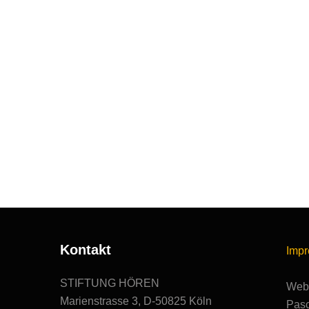
Kontakt
Imp
STIFTUNG HÖREN
Webs
Marienstrasse 3, D-50825 Köln
Pasc