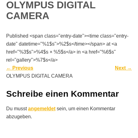
OLYMPUS DIGITAL
CAMERA
Published <span class="entry-date"><time class="entry-
date" datetime="%1$s">%2$s</time></span> at <a
href="%3$s">%4$s × %5$s</a> in <a href="%6$s"
rel="gallery">%7$s</a>
←
Previous
Next
→
OLYMPUS DIGITAL CAMERA
Schreibe einen Kommentar
Du musst
angemeldet
sein, um einen Kommentar
abzugeben.