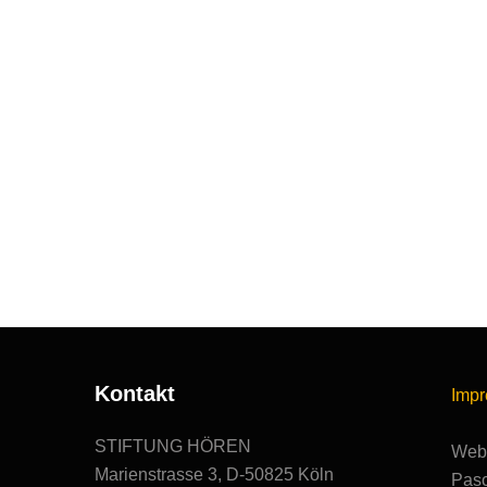
Kontakt
Imp
STIFTUNG HÖREN
Webs
Marienstrasse 3, D-50825 Köln
Pasc