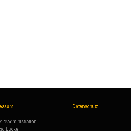
ressum
Datenschutz
iteadministration:
al Lucke