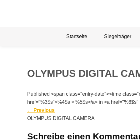
Skip
to
content
Startseite
Siegelträger
OLYMPUS DIGITAL CA
Published <span class="entry-date"><time class=
href="%3$s">%4$s × %5$s</a> in <a href="%6$s" 
←
Previous
OLYMPUS DIGITAL CAMERA
Schreibe einen Kommenta