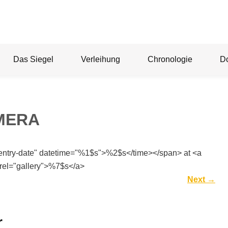
Das Siegel
Verleihung
Chronologie
D
MERA
"entry-date" datetime="%1$s">%2$s</time></span> at <a
rel="gallery">%7$s</a>
Next
→
r