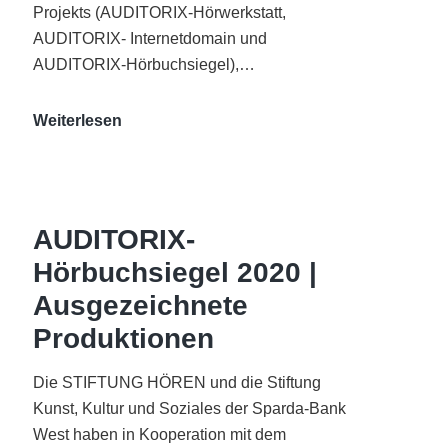
Projekts (AUDITORIX-Hörwerkstatt,
AUDITORIX- Internetdomain und
AUDITORIX-Hörbuchsiegel),…
„Best
Weiterlesen
of
AUDITORIX“
im
WDR-
AUDITORIX-
Funkhaus
Hörbuchsiegel 2020 |
Köln
Ausgezeichnete
Produktionen
Die STIFTUNG HÖREN und die Stiftung
Kunst, Kultur und Soziales der Sparda-Bank
West haben in Kooperation mit dem