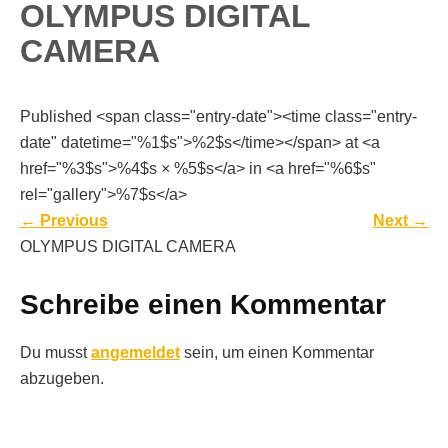
OLYMPUS DIGITAL
CAMERA
Published <span class="entry-date"><time class="entry-
date" datetime="%1$s">%2$s</time></span> at <a
href="%3$s">%4$s × %5$s</a> in <a href="%6$s"
rel="gallery">%7$s</a>
←
Previous
Next
→
OLYMPUS DIGITAL CAMERA
Schreibe einen Kommentar
Du musst
angemeldet
sein, um einen Kommentar
abzugeben.