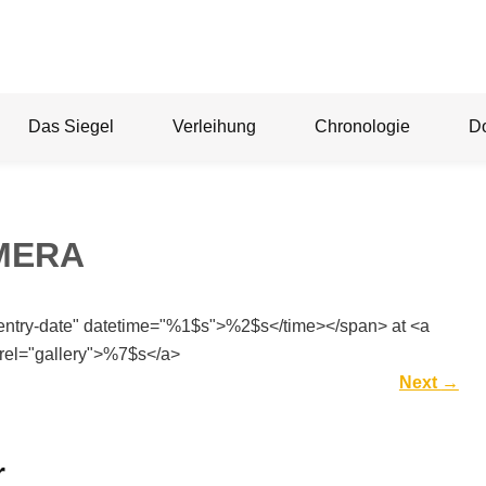
Das Siegel
Verleihung
Chronologie
D
MERA
"entry-date" datetime="%1$s">%2$s</time></span> at <a
rel="gallery">%7$s</a>
Next
→
r