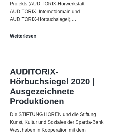
Projekts (AUDITORIX-Hörwerkstatt,
AUDITORIX- Internetdomain und
AUDITORIX-Hörbuchsiegel),…
„Best
Weiterlesen
of
AUDITORIX“
im
WDR-
AUDITORIX-
Funkhaus
Hörbuchsiegel 2020 |
Köln
Ausgezeichnete
Produktionen
Die STIFTUNG HÖREN und die Stiftung
Kunst, Kultur und Soziales der Sparda-Bank
West haben in Kooperation mit dem