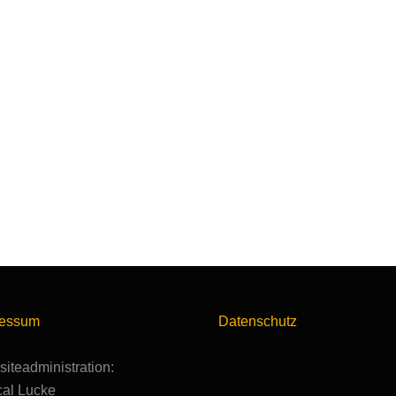
ressum
Datenschutz
iteadministration:
al Lucke