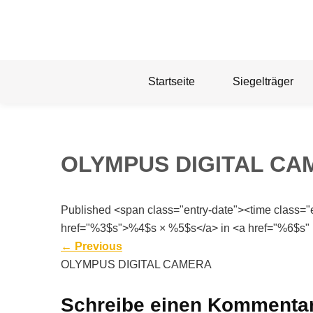
Skip
to
content
Startseite
Siegelträger
OLYMPUS DIGITAL CA
Published <span class="entry-date"><time class=
href="%3$s">%4$s × %5$s</a> in <a href="%6$s" 
←
Previous
OLYMPUS DIGITAL CAMERA
Schreibe einen Kommenta