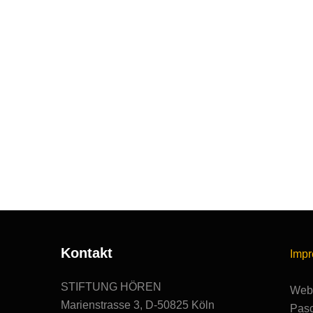
Kontakt
Imp
STIFTUNG HÖREN
Webs
Marienstrasse 3, D-50825 Köln
Pasc