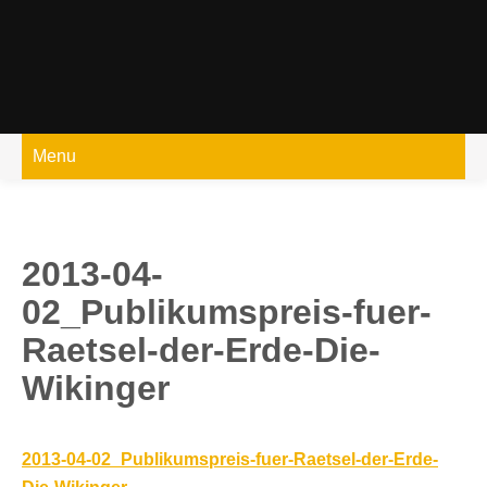
Skip
to
content
Menu
2013-04-
02_Publikumspreis-fuer-
Raetsel-der-Erde-Die-
Wikinger
2013-04-02_Publikumspreis-fuer-Raetsel-der-Erde-