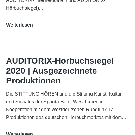
AUDITORIX- Internetdomain und AUDITORIX-
Hörbuchsiegel),…
„Best
Weiterlesen
of
AUDITORIX“
im
WDR-
AUDITORIX-Hörbuchsiegel
Funkhaus
2020 | Ausgezeichnete
Köln
Produktionen
Die STIFTUNG HÖREN und die Stiftung Kunst, Kultur
und Soziales der Sparda-Bank West haben in
Kooperation mit dem Westdeutschen Rundfunk 17
Produktionen des deutschen Hörbuchmarktes mit dem…
AUDITORIX-
Weiterlesen