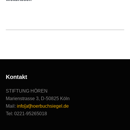
Hörbuchsiegel
2020
|
Ausgezeichnete
Produktionen
Kontakt
STIFTUNG HÖREN
Marienstrasse 3, D-50825 Köln
Mail:
info[at]hoerbuchsiegel.de
Tel: 0221-95265018