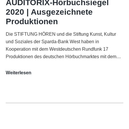
AUDITORIX-Hörbuchsiegel
Funkhaus
2020 | Ausgezeichnete
Köln
Produktionen
Die STIFTUNG HÖREN und die Stiftung Kunst, Kultur
und Soziales der Sparda-Bank West haben in
Kooperation mit dem Westdeutschen Rundfunk 17
Produktionen des deutschen Hörbuchmarktes mit dem…
AUDITORIX-
Weiterlesen
Hörbuchsiegel
2020
|
Ausgezeichnete
Produktionen