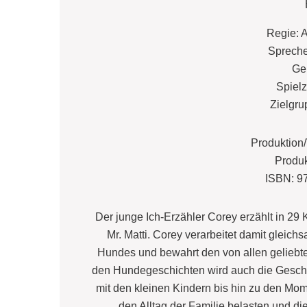
Regie: 
Spreche
Ge
Spielz
Zielgru
Produktion
Produk
ISBN: 9
Der junge Ich-Erzähler Corey erzählt in 2
Mr. Matti. Corey verarbeitet damit gleic
Hundes und bewahrt den von allen geliebt
den Hundegeschichten wird auch die Geschic
mit den kleinen Kindern bis hin zu den Mome
den Alltag der Familie belasten und d