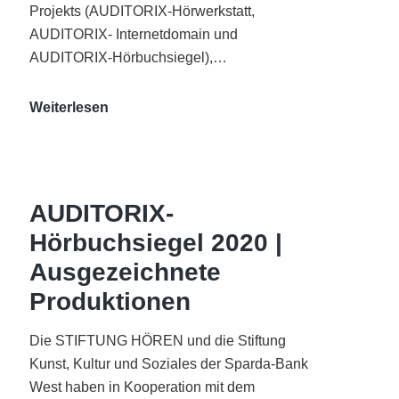
Projekts (AUDITORIX-Hörwerkstatt,
AUDITORIX- Internetdomain und
AUDITORIX-Hörbuchsiegel),…
„Best
Weiterlesen
of
AUDITORIX“
im
WDR-
AUDITORIX-
Funkhaus
Hörbuchsiegel 2020 |
Köln
Ausgezeichnete
Produktionen
Die STIFTUNG HÖREN und die Stiftung
Kunst, Kultur und Soziales der Sparda-Bank
West haben in Kooperation mit dem