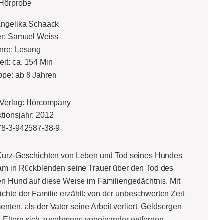
Hörprobe
Angelika Schaack
r: Samuel Weiss
nre: Lesung
eit: ca. 154 Min
ppe: ab 8 Jahren
/Verlag: Hörcompany
tionsjahr: 2012
78-3-942587-38-9
9 Kurz-Geschichten von Leben und Tod seines Hundes
hsam in Rückblenden seine Trauer über den Tod des
en Hund auf diese Weise im Familiengedächtnis. Mit
hte der Familie erzählt: von der unbeschwerten Zeit
nten, als der Vater seine Arbeit verliert, Geldsorgen
ie Eltern sich zunehmend voneinander entfernen.