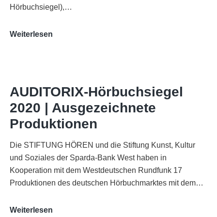
Hörbuchsiegel),…
„Best
Weiterlesen
of
AUDITORIX“
im
WDR-
AUDITORIX-Hörbuchsiegel
Funkhaus
2020 | Ausgezeichnete
Köln
Produktionen
Die STIFTUNG HÖREN und die Stiftung Kunst, Kultur
und Soziales der Sparda-Bank West haben in
Kooperation mit dem Westdeutschen Rundfunk 17
Produktionen des deutschen Hörbuchmarktes mit dem…
AUDITORIX-
Weiterlesen