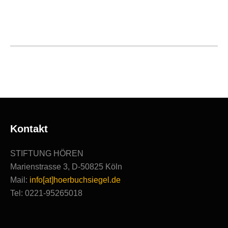
Hörbuchsiegel
2020
|
Ausgezeichnete
Produktionen
Kontakt
STIFTUNG HÖREN
Marienstrasse 3, D-50825 Köln
Mail:
info[at]hoerbuchsiegel.de
Tel: 0221-95265018