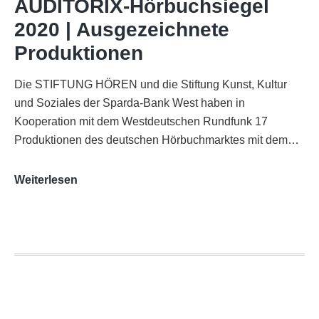
AUDITORIX-Hörbuchsiegel
Funkhaus
2020 | Ausgezeichnete
Köln
Produktionen
Die STIFTUNG HÖREN und die Stiftung Kunst, Kultur
und Soziales der Sparda-Bank West haben in
Kooperation mit dem Westdeutschen Rundfunk 17
Produktionen des deutschen Hörbuchmarktes mit dem…
AUDITORIX-
Weiterlesen
Hörbuchsiegel
2020
|
Ausgezeichnete
Produktionen