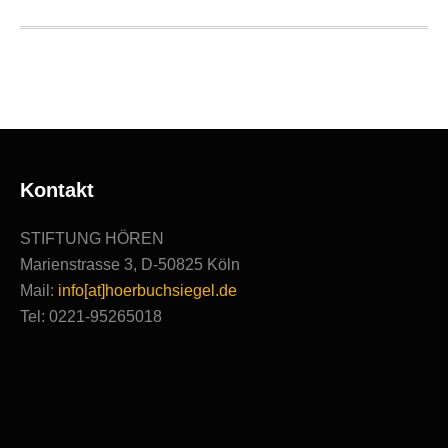
Ausgezeichnete
Produktionen
Kontakt
STIFTUNG HÖREN
Marienstrasse 3, D-50825 Köln
Mail:
info[at]hoerbuchsiegel.de
Tel: 0221-95265018