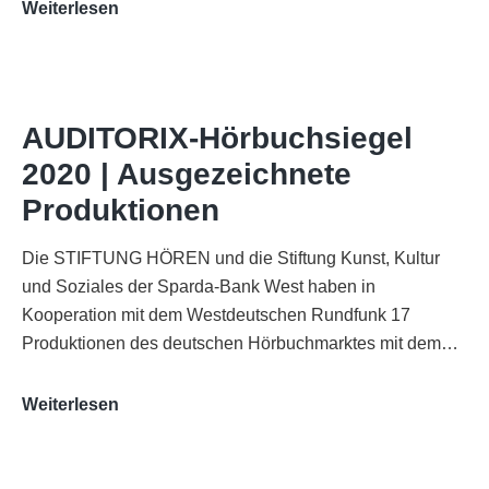
„Best
Weiterlesen
of
AUDITORIX“
im
WDR-
AUDITORIX-Hörbuchsiegel
Funkhaus
2020 | Ausgezeichnete
Köln
Produktionen
Die STIFTUNG HÖREN und die Stiftung Kunst, Kultur
und Soziales der Sparda-Bank West haben in
Kooperation mit dem Westdeutschen Rundfunk 17
Produktionen des deutschen Hörbuchmarktes mit dem…
AUDITORIX-
Weiterlesen
Hörbuchsiegel
2020
|