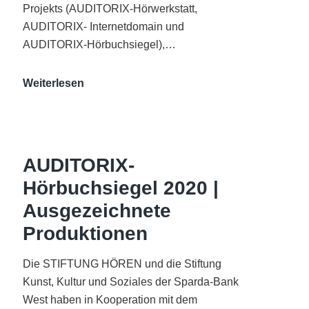
Projekts (AUDITORIX-Hörwerkstatt,
AUDITORIX- Internetdomain und
AUDITORIX-Hörbuchsiegel),…
„Best
Weiterlesen
of
AUDITORIX“
im
WDR-
AUDITORIX-
Funkhaus
Hörbuchsiegel 2020 |
Köln
Ausgezeichnete
Produktionen
Die STIFTUNG HÖREN und die Stiftung
Kunst, Kultur und Soziales der Sparda-Bank
West haben in Kooperation mit dem