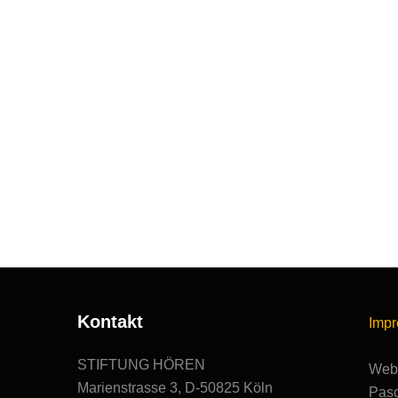
Kontakt
Imp
STIFTUNG HÖREN
Webs
Marienstrasse 3, D-50825 Köln
Pasc