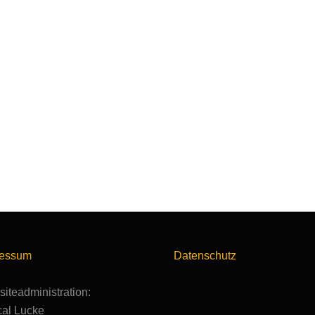
ressum
Datenschutz
iteadministration:
al Lucke