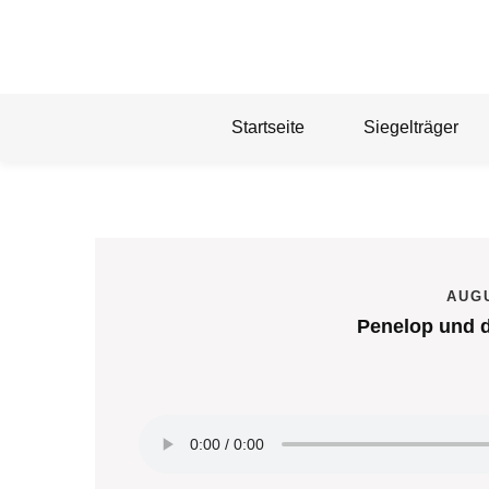
Skip
to
content
Startseite
Siegelträger
AUGU
Penelop und d