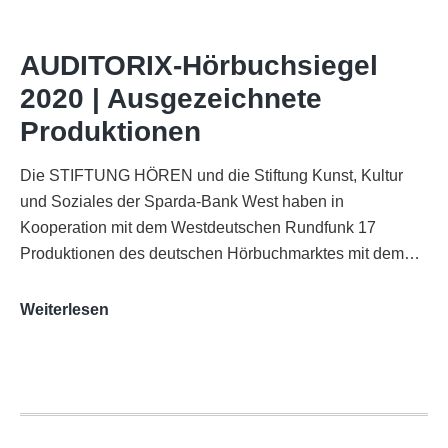
im
WDR-
AUDITORIX-Hörbuchsiegel
Funkhaus
2020 | Ausgezeichnete
Köln
Produktionen
Die STIFTUNG HÖREN und die Stiftung Kunst, Kultur
und Soziales der Sparda-Bank West haben in
Kooperation mit dem Westdeutschen Rundfunk 17
Produktionen des deutschen Hörbuchmarktes mit dem…
AUDITORIX-
Weiterlesen
Hörbuchsiegel
2020
|
Ausgezeichnete
Produktionen