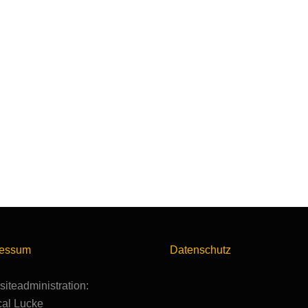
ressum
Datenschutz
iteadministration:
al Lucke