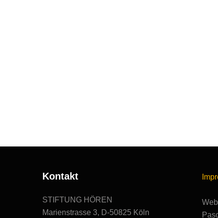
Kontakt
Imp
STIFTUNG HÖREN
Webs
Marienstrasse 3, D-50825 Köln
Pasc