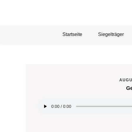
Skip
to
content
Startseite
Siegelträger
AUGU
G