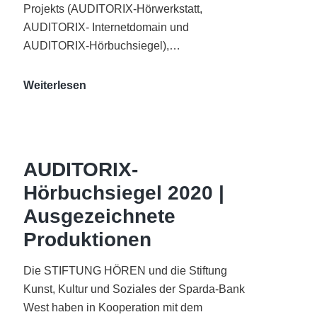
Projekts (AUDITORIX-Hörwerkstatt,
AUDITORIX- Internetdomain und
AUDITORIX-Hörbuchsiegel),…
„Best
Weiterlesen
of
AUDITORIX“
im
WDR-
AUDITORIX-
Funkhaus
Hörbuchsiegel 2020 |
Köln
Ausgezeichnete
Produktionen
Die STIFTUNG HÖREN und die Stiftung
Kunst, Kultur und Soziales der Sparda-Bank
West haben in Kooperation mit dem