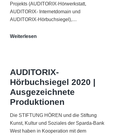
Projekts (AUDITORIX-Hörwerkstatt,
AUDITORIX- Internetdomain und
AUDITORIX-Hörbuchsiegel),…
„Best
Weiterlesen
of
AUDITORIX“
im
WDR-
AUDITORIX-
Funkhaus
Hörbuchsiegel 2020 |
Köln
Ausgezeichnete
Produktionen
Die STIFTUNG HÖREN und die Stiftung
Kunst, Kultur und Soziales der Sparda-Bank
West haben in Kooperation mit dem