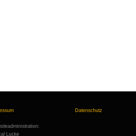
ressum
Datenschutz
iteadministration:
al Lucke