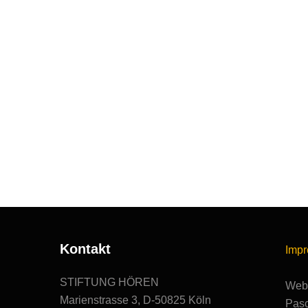
Kontakt
Imp
STIFTUNG HÖREN
Webs
Marienstrasse 3, D-50825 Köln
Pasc