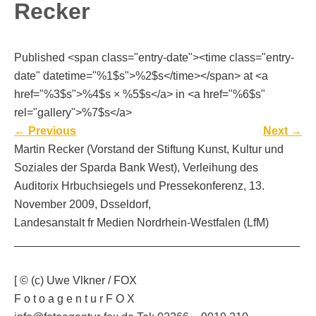
Recker
Published <span class="entry-date"><time class="entry-
date" datetime="%1$s">%2$s</time></span> at <a
href="%3$s">%4$s × %5$s</a> in <a href="%6$s"
rel="gallery">%7$s</a>
←
Previous
Next
→
Martin Recker (Vorstand der Stiftung Kunst, Kultur und
Soziales der Sparda Bank West), Verleihung des
Auditorix Hrbuchsiegels und Pressekonferenz, 13.
November 2009, Dsseldorf,
Landesanstalt fr Medien Nordrhein-Westfalen (LfM)
_____________________________________________
[ © (c) Uwe Vlkner / FOX
F o t o a g e n t u r F O X