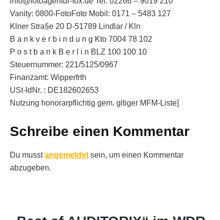
info@fotoagentur-fox.de Tel: 02266 – 9019 210
Vanity: 0800-FotoFoto Mobil: 0171 – 5483 127
Klner Stra§e 20 D-51789 Lindlar / Kln
B a n k v e r b i n d u n g Kto 7004 78 102
P o s t b a n k B e r l i n BLZ 100 100 10
Steuernummer: 221/5125/0967
Finanzamt: Wipperfrth
USt-IdNr. : DE182602653
Nutzung honorarpflichtig gem. gltiger MFM-Liste]
Schreibe einen Kommentar
Du musst
angemeldet
sein, um einen Kommentar
abzugeben.