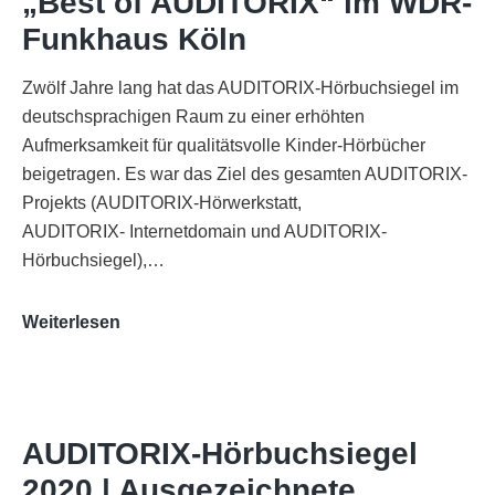
„Best of AUDITORIX“ im WDR-
Funkhaus Köln
Zwölf Jahre lang hat das AUDITORIX-Hörbuchsiegel im
deutschsprachigen Raum zu einer erhöhten
Aufmerksamkeit für qualitätsvolle Kinder-Hörbücher
beigetragen. Es war das Ziel des gesamten AUDITORIX-
Projekts (AUDITORIX-Hörwerkstatt,
AUDITORIX- Internetdomain und AUDITORIX-
Hörbuchsiegel),…
„Best
Weiterlesen
of
AUDITORIX“
im
WDR-
AUDITORIX-Hörbuchsiegel
Funkhaus
2020 | Ausgezeichnete
Köln