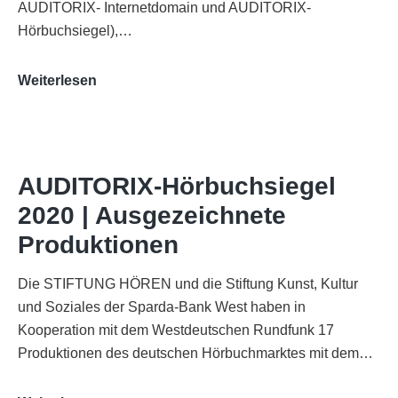
AUDITORIX- Internetdomain und AUDITORIX-
Hörbuchsiegel),…
„Best
Weiterlesen
of
AUDITORIX“
im
WDR-
AUDITORIX-Hörbuchsiegel
Funkhaus
2020 | Ausgezeichnete
Köln
Produktionen
Die STIFTUNG HÖREN und die Stiftung Kunst, Kultur
und Soziales der Sparda-Bank West haben in
Kooperation mit dem Westdeutschen Rundfunk 17
Produktionen des deutschen Hörbuchmarktes mit dem…