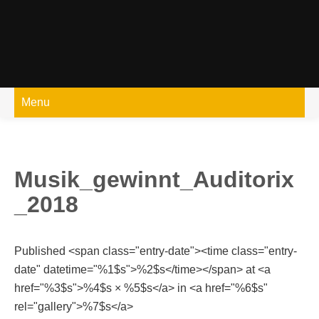
Skip
to
content
Menu
Musik_gewinnt_Auditorix
_2018
Published <span class="entry-date"><time class="entry-
date" datetime="%1$s">%2$s</time></span> at <a
href="%3$s">%4$s × %5$s</a> in <a href="%6$s"
rel="gallery">%7$s</a>