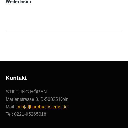
AUDITORIX-
Weiterlesen
Hörbuchsiegel
2020
|
Ausgezeichnete
Produktionen
Kontakt
STIFTUNG HÖREN
Marienstrasse 3, D-50825 Köln
Mail:
info[at]hoerbuchsiegel.de
Tel: 0221-95265018