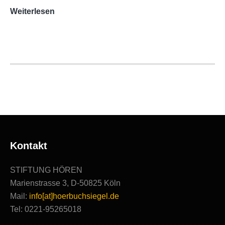
AUDITORIX-
Weiterlesen
Hörbuchsiegel
2020
|
Ausgezeichnete
Produktionen
Kontakt
STIFTUNG HÖREN
Marienstrasse 3, D-50825 Köln
Mail:
info[at]hoerbuchsiegel.de
Tel: 0221-95265018