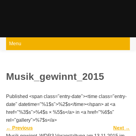
Skip
to
content
Menu
Musik_gewinnt_2015
Published <span class="entry-date"><time class="entry-
date" datetime="%1$s">%2$s</time></span> at <a
href="%3$s">%4$s × %5$s</a> in <a href="%6$s"
rel="gallery">%7$s</a>
←
Previous
Next
→
Musik gewinnt, WDR3 Veranstaltung am 13.11.2015 im