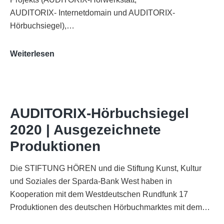
AUDITORIX- Internetdomain und AUDITORIX-
Hörbuchsiegel),…
„Best
Weiterlesen
of
AUDITORIX“
im
WDR-
AUDITORIX-Hörbuchsiegel
Funkhaus
2020 | Ausgezeichnete
Köln
Produktionen
Die STIFTUNG HÖREN und die Stiftung Kunst, Kultur
und Soziales der Sparda-Bank West haben in
Kooperation mit dem Westdeutschen Rundfunk 17
Produktionen des deutschen Hörbuchmarktes mit dem…