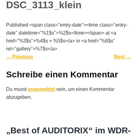
DSC_3113_klein
Published <span class="entry-date"><time class="entry-
date" datetime="%1$s">%2$s</time></span> at <a
href="%3$s">%4$s × %5$s</a> in <a href="%6$s"
rel="gallery">%7$s</a>
←
Previous
Next
→
Schreibe einen Kommentar
Du musst
angemeldet
sein, um einen Kommentar
abzugeben.
„Best of AUDITORIX“ im WDR-