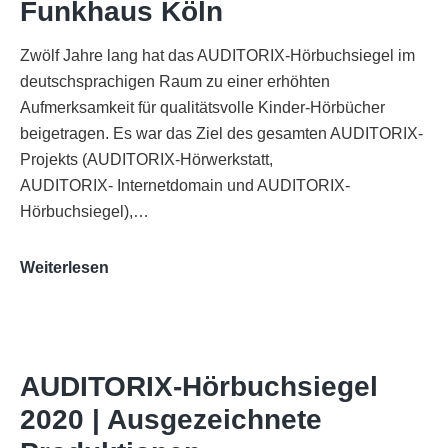
Funkhaus Köln
Zwölf Jahre lang hat das AUDITORIX-Hörbuchsiegel im
deutschsprachigen Raum zu einer erhöhten
Aufmerksamkeit für qualitätsvolle Kinder-Hörbücher
beigetragen. Es war das Ziel des gesamten AUDITORIX-
Projekts (AUDITORIX-Hörwerkstatt,
AUDITORIX- Internetdomain und AUDITORIX-
Hörbuchsiegel),…
„Best
Weiterlesen
of
AUDITORIX“
im
WDR-
AUDITORIX-Hörbuchsiegel
Funkhaus
2020 | Ausgezeichnete
Köln