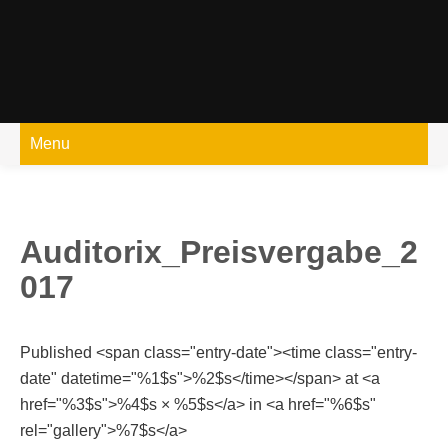
Skip
to
content
Menu
Auditorix_Preisvergabe_2
017
Published <span class="entry-date"><time class="entry-
date" datetime="%1$s">%2$s</time></span> at <a
href="%3$s">%4$s × %5$s</a> in <a href="%6$s"
rel="gallery">%7$s</a>