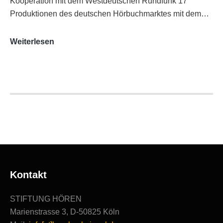
Kooperation mit dem Westdeutschen Rundfunk 17
Produktionen des deutschen Hörbuchmarktes mit dem…
AUDITORIX-
Weiterlesen
Hörbuchsiegel
2020
|
Ausgezeichnete
Produktionen
Kontakt
STIFTUNG HÖREN
Marienstrasse 3, D-50825 Köln