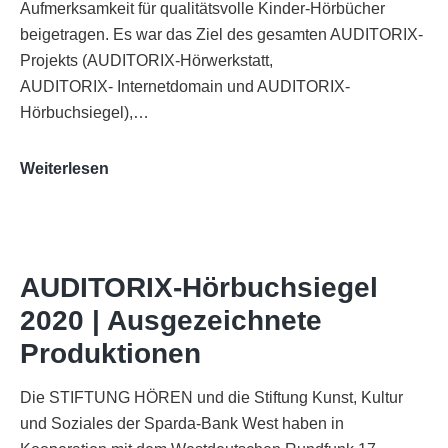
Aufmerksamkeit für qualitätsvolle Kinder-Hörbücher
beigetragen. Es war das Ziel des gesamten AUDITORIX-
Projekts (AUDITORIX-Hörwerkstatt,
AUDITORIX- Internetdomain und AUDITORIX-
Hörbuchsiegel),…
„Best
Weiterlesen
of
AUDITORIX“
im
WDR-
AUDITORIX-Hörbuchsiegel
Funkhaus
2020 | Ausgezeichnete
Köln
Produktionen
Die STIFTUNG HÖREN und die Stiftung Kunst, Kultur
und Soziales der Sparda-Bank West haben in