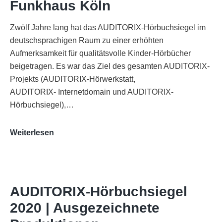
Funkhaus Köln
Zwölf Jahre lang hat das AUDITORIX-Hörbuchsiegel im
deutschsprachigen Raum zu einer erhöhten
Aufmerksamkeit für qualitätsvolle Kinder-Hörbücher
beigetragen. Es war das Ziel des gesamten AUDITORIX-
Projekts (AUDITORIX-Hörwerkstatt,
AUDITORIX- Internetdomain und AUDITORIX-
Hörbuchsiegel),…
„Best
Weiterlesen
of
AUDITORIX“
im
WDR-
AUDITORIX-Hörbuchsiegel
Funkhaus
2020 | Ausgezeichnete
Köln