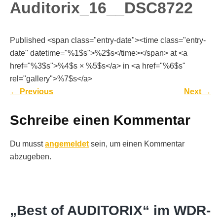
Auditorix_16__DSC8722
Published <span class="entry-date"><time class="entry-
date" datetime="%1$s">%2$s</time></span> at <a
href="%3$s">%4$s × %5$s</a> in <a href="%6$s"
rel="gallery">%7$s</a>
←
Previous
Next
→
Schreibe einen Kommentar
Du musst
angemeldet
sein, um einen Kommentar
abzugeben.
„Best of AUDITORIX“ im WDR-