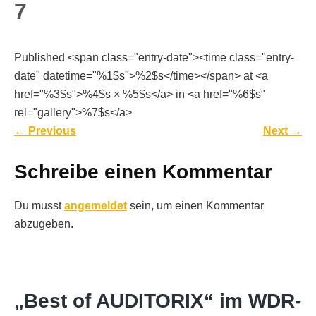
7
Published <span class="entry-date"><time class="entry-
date" datetime="%1$s">%2$s</time></span> at <a
href="%3$s">%4$s × %5$s</a> in <a href="%6$s"
rel="gallery">%7$s</a>
←
Previous
Next
→
Schreibe einen Kommentar
Du musst
angemeldet
sein, um einen Kommentar
abzugeben.
„Best of AUDITORIX“ im WDR-