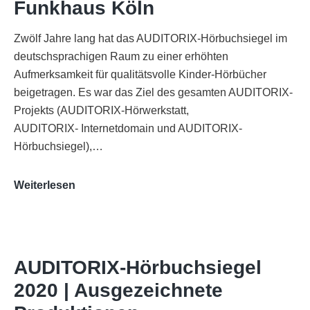
Funkhaus Köln
Zwölf Jahre lang hat das AUDITORIX-Hörbuchsiegel im
deutschsprachigen Raum zu einer erhöhten
Aufmerksamkeit für qualitätsvolle Kinder-Hörbücher
beigetragen. Es war das Ziel des gesamten AUDITORIX-
Projekts (AUDITORIX-Hörwerkstatt,
AUDITORIX- Internetdomain und AUDITORIX-
Hörbuchsiegel),…
„Best
Weiterlesen
of
AUDITORIX“
im
WDR-
AUDITORIX-Hörbuchsiegel
Funkhaus
2020 | Ausgezeichnete
Köln