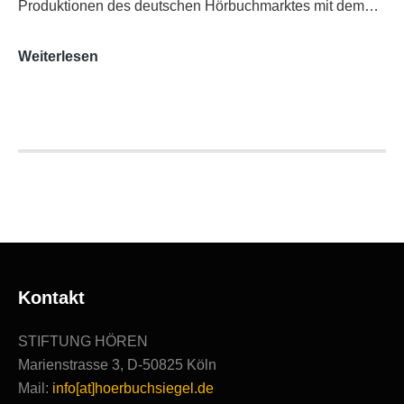
Produktionen des deutschen Hörbuchmarktes mit dem…
AUDITORIX-
Weiterlesen
Hörbuchsiegel
2020
|
Ausgezeichnete
Produktionen
Kontakt
STIFTUNG HÖREN
Marienstrasse 3, D-50825 Köln
Mail:
info[at]hoerbuchsiegel.de