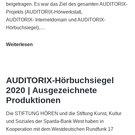
beigetragen. Es war das Ziel des gesamten AUDITORIX-
Projekts (AUDITORIX-Hörwerkstatt,
AUDITORIX- Internetdomain und AUDITORIX-
Hörbuchsiegel),…
„Best
Weiterlesen
of
AUDITORIX“
im
WDR-
AUDITORIX-Hörbuchsiegel
Funkhaus
2020 | Ausgezeichnete
Köln
Produktionen
Die STIFTUNG HÖREN und die Stiftung Kunst, Kultur
und Soziales der Sparda-Bank West haben in
Kooperation mit dem Westdeutschen Rundfunk 17