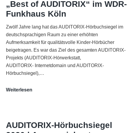
„Best of AUDITORIX“ im WDR-
Funkhaus Köln
Zwölf Jahre lang hat das AUDITORIX-Hörbuchsiegel im
deutschsprachigen Raum zu einer erhöhten
Aufmerksamkeit für qualitätsvolle Kinder-Hörbücher
beigetragen. Es war das Ziel des gesamten AUDITORIX-
Projekts (AUDITORIX-Hörwerkstatt,
AUDITORIX- Internetdomain und AUDITORIX-
Hörbuchsiegel),…
„Best
Weiterlesen
of
AUDITORIX“
im
WDR-
AUDITORIX-Hörbuchsiegel
Funkhaus