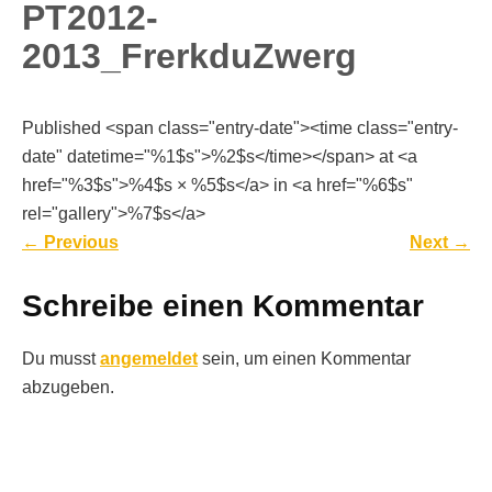
PT2012-
2013_FrerkduZwerg
Published <span class="entry-date"><time class="entry-
date" datetime="%1$s">%2$s</time></span> at <a
href="%3$s">%4$s × %5$s</a> in <a href="%6$s"
rel="gallery">%7$s</a>
←
Previous
Next
→
Schreibe einen Kommentar
Du musst
angemeldet
sein, um einen Kommentar
abzugeben.