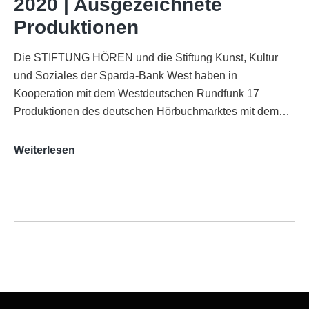
2020 | Ausgezeichnete
Köln
Produktionen
Die STIFTUNG HÖREN und die Stiftung Kunst, Kultur
und Soziales der Sparda-Bank West haben in
Kooperation mit dem Westdeutschen Rundfunk 17
Produktionen des deutschen Hörbuchmarktes mit dem…
AUDITORIX-
Weiterlesen
Hörbuchsiegel
2020
|
Ausgezeichnete
Produktionen