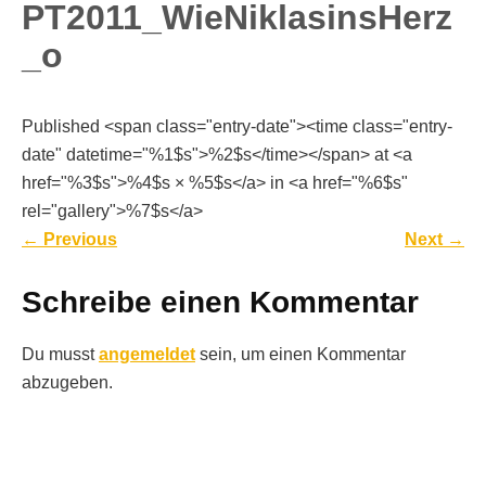
PT2011_WieNiklasinsHerz
_o
Published <span class="entry-date"><time class="entry-
date" datetime="%1$s">%2$s</time></span> at <a
href="%3$s">%4$s × %5$s</a> in <a href="%6$s"
rel="gallery">%7$s</a>
←
Previous
Next
→
Schreibe einen Kommentar
Du musst
angemeldet
sein, um einen Kommentar
abzugeben.