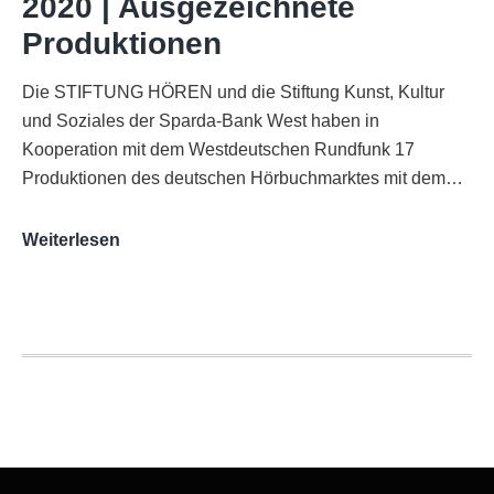
2020 | Ausgezeichnete
Köln
Produktionen
Die STIFTUNG HÖREN und die Stiftung Kunst, Kultur
und Soziales der Sparda-Bank West haben in
Kooperation mit dem Westdeutschen Rundfunk 17
Produktionen des deutschen Hörbuchmarktes mit dem…
AUDITORIX-
Weiterlesen
Hörbuchsiegel
2020
|
Ausgezeichnete
Produktionen