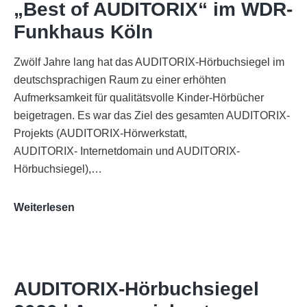
„Best of AUDITORIX“ im WDR-
Funkhaus Köln
Zwölf Jahre lang hat das AUDITORIX-Hörbuchsiegel im
deutschsprachigen Raum zu einer erhöhten
Aufmerksamkeit für qualitätsvolle Kinder-Hörbücher
beigetragen. Es war das Ziel des gesamten AUDITORIX-
Projekts (AUDITORIX-Hörwerkstatt,
AUDITORIX- Internetdomain und AUDITORIX-
Hörbuchsiegel),…
„Best
Weiterlesen
of
AUDITORIX“
im
WDR-
AUDITORIX-Hörbuchsiegel
Funkhaus