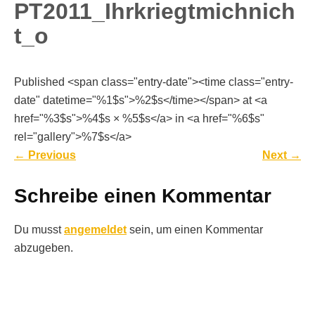
PT2011_Ihrkriegtmichnich
t_o
Published <span class="entry-date"><time class="entry-
date" datetime="%1$s">%2$s</time></span> at <a
href="%3$s">%4$s × %5$s</a> in <a href="%6$s"
rel="gallery">%7$s</a>
←
Previous
Next
→
Schreibe einen Kommentar
Du musst
angemeldet
sein, um einen Kommentar
abzugeben.