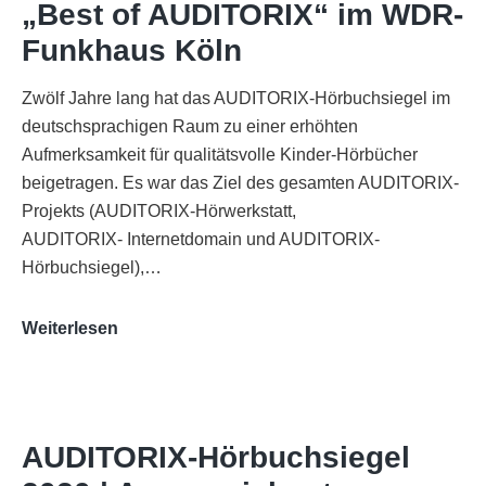
„Best of AUDITORIX“ im WDR-
Funkhaus Köln
Zwölf Jahre lang hat das AUDITORIX-Hörbuchsiegel im
deutschsprachigen Raum zu einer erhöhten
Aufmerksamkeit für qualitätsvolle Kinder-Hörbücher
beigetragen. Es war das Ziel des gesamten AUDITORIX-
Projekts (AUDITORIX-Hörwerkstatt,
AUDITORIX- Internetdomain und AUDITORIX-
Hörbuchsiegel),…
„Best
Weiterlesen
of
AUDITORIX“
im
WDR-
AUDITORIX-Hörbuchsiegel
Funkhaus