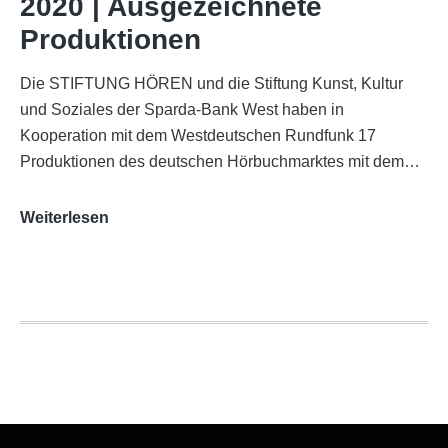
2020 | Ausgezeichnete
Köln
Produktionen
Die STIFTUNG HÖREN und die Stiftung Kunst, Kultur
und Soziales der Sparda-Bank West haben in
Kooperation mit dem Westdeutschen Rundfunk 17
Produktionen des deutschen Hörbuchmarktes mit dem…
AUDITORIX-
Weiterlesen
Hörbuchsiegel
2020
|
Ausgezeichnete
Produktionen