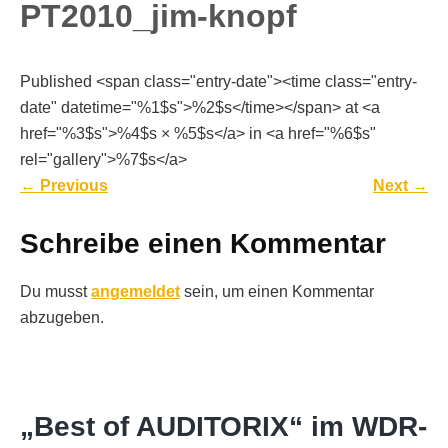
PT2010_jim-knopf
Published <span class="entry-date"><time class="entry-
date" datetime="%1$s">%2$s</time></span> at <a
href="%3$s">%4$s × %5$s</a> in <a href="%6$s"
rel="gallery">%7$s</a>
←
Previous
Next
→
Schreibe einen Kommentar
Du musst
angemeldet
sein, um einen Kommentar
abzugeben.
„Best of AUDITORIX“ im WDR-