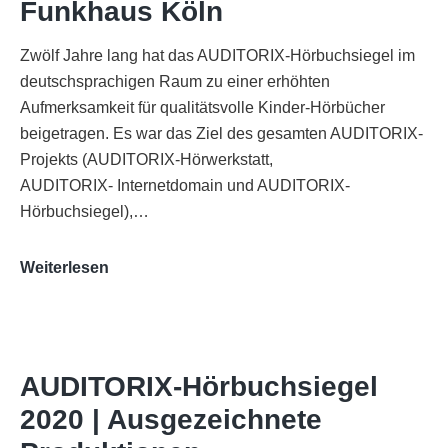
Funkhaus Köln
Zwölf Jahre lang hat das AUDITORIX-Hörbuchsiegel im
deutschsprachigen Raum zu einer erhöhten
Aufmerksamkeit für qualitätsvolle Kinder-Hörbücher
beigetragen. Es war das Ziel des gesamten AUDITORIX-
Projekts (AUDITORIX-Hörwerkstatt,
AUDITORIX- Internetdomain und AUDITORIX-
Hörbuchsiegel),…
„Best
Weiterlesen
of
AUDITORIX“
im
WDR-
AUDITORIX-Hörbuchsiegel
Funkhaus
2020 | Ausgezeichnete
Köln