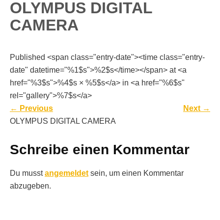
OLYMPUS DIGITAL
CAMERA
Published <span class="entry-date"><time class="entry-
date" datetime="%1$s">%2$s</time></span> at <a
href="%3$s">%4$s × %5$s</a> in <a href="%6$s"
rel="gallery">%7$s</a>
←
Previous
Next
→
OLYMPUS DIGITAL CAMERA
Schreibe einen Kommentar
Du musst
angemeldet
sein, um einen Kommentar
abzugeben.