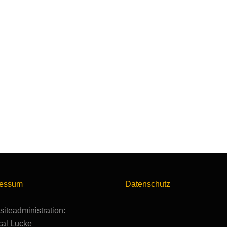
ressum
Datenschutz
iteadministration:
al Lucke