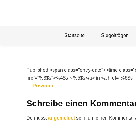
Skip
to
content
Startseite
Siegelträger
Published <span class="entry-date"><time class=
href="%3$s">%4$s × %5$s</a> in <a href="%6$s" 
←
Previous
Schreibe einen Kommenta
Du musst
angemeldet
sein, um einen Kommentar