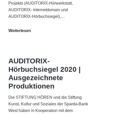
Projekts (AUDITORIX-Hörwerkstatt,
AUDITORIX- Internetdomain und
AUDITORIX-Hörbuchsiegel),…
„Best
Weiterlesen
of
AUDITORIX“
im
WDR-
AUDITORIX-
Funkhaus
Hörbuchsiegel 2020 |
Köln
Ausgezeichnete
Produktionen
Die STIFTUNG HÖREN und die Stiftung
Kunst, Kultur und Soziales der Sparda-Bank
West haben in Kooperation mit dem