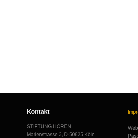
Kontakt
Imp
STIFTUNG HÖREN
Webs
Marienstrasse 3, D-50825 Köln
Pasc