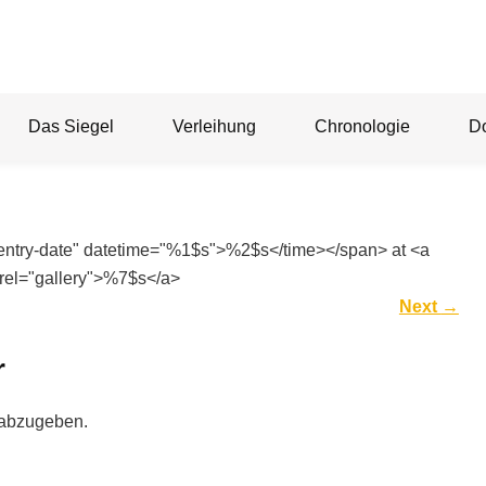
Das Siegel
Verleihung
Chronologie
D
"entry-date" datetime="%1$s">%2$s</time></span> at <a
rel="gallery">%7$s</a>
Next
→
r
 abzugeben.