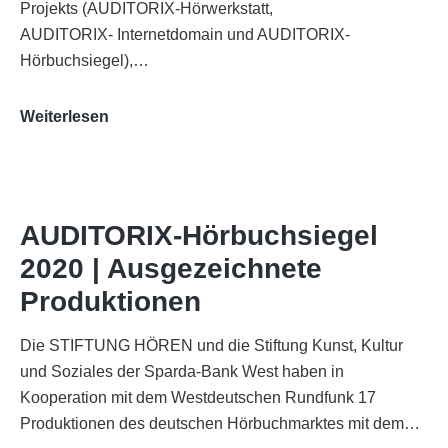
Projekts (AUDITORIX-Hörwerkstatt,
AUDITORIX- Internetdomain und AUDITORIX-
Hörbuchsiegel),…
„Best
Weiterlesen
of
AUDITORIX“
im
WDR-
AUDITORIX-Hörbuchsiegel
Funkhaus
2020 | Ausgezeichnete
Köln
Produktionen
Die STIFTUNG HÖREN und die Stiftung Kunst, Kultur
und Soziales der Sparda-Bank West haben in
Kooperation mit dem Westdeutschen Rundfunk 17
Produktionen des deutschen Hörbuchmarktes mit dem…