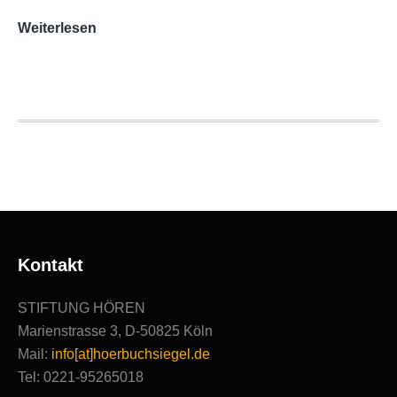
AUDITORIX-
Weiterlesen
Hörbuchsiegel
2020
|
Ausgezeichnete
Produktionen
Kontakt
STIFTUNG HÖREN
Marienstrasse 3, D-50825 Köln
Mail:
info[at]hoerbuchsiegel.de
Tel: 0221-95265018