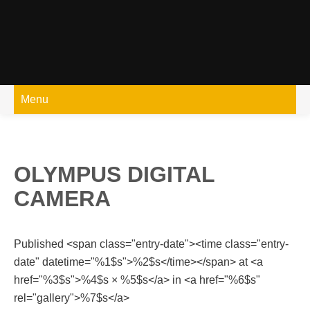
Skip
to
content
Menu
OLYMPUS DIGITAL
CAMERA
Published <span class="entry-date"><time class="entry-
date" datetime="%1$s">%2$s</time></span> at <a
href="%3$s">%4$s × %5$s</a> in <a href="%6$s"
rel="gallery">%7$s</a>