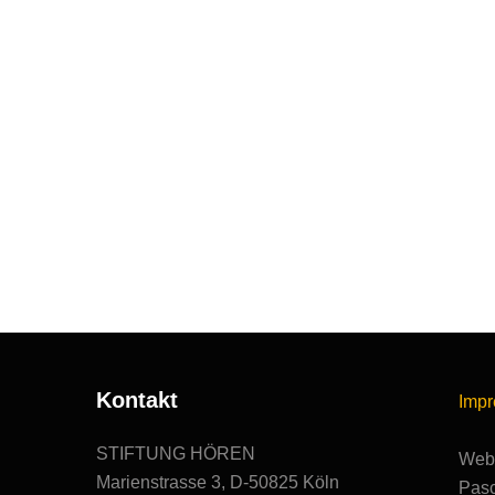
Kontakt
Imp
STIFTUNG HÖREN
Webs
Marienstrasse 3, D-50825 Köln
Pasc