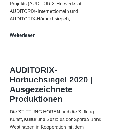
Projekts (AUDITORIX-Hörwerkstatt,
AUDITORIX- Internetdomain und
AUDITORIX-Hörbuchsiegel),…
„Best
Weiterlesen
of
AUDITORIX“
im
WDR-
AUDITORIX-
Funkhaus
Hörbuchsiegel 2020 |
Köln
Ausgezeichnete
Produktionen
Die STIFTUNG HÖREN und die Stiftung
Kunst, Kultur und Soziales der Sparda-Bank
West haben in Kooperation mit dem