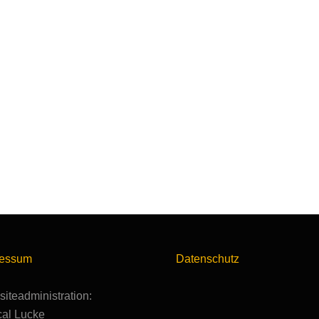
ressum
Datenschutz
iteadministration:
al Lucke