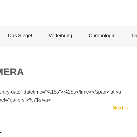
Das Siegel
Verleihung
Chronologie
D
MERA
"entry-date" datetime="%1$s">%2$s</time></span> at <a
rel="gallery">%7$s</a>
Next
→
r