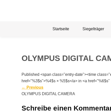
Skip
to
content
Startseite
Siegelträger
OLYMPUS DIGITAL CA
Published <span class="entry-date"><time class=
href="%3$s">%4$s × %5$s</a> in <a href="%6$s" 
←
Previous
OLYMPUS DIGITAL CAMERA
Schreibe einen Kommenta