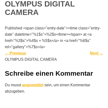
OLYMPUS DIGITAL
CAMERA
Published <span class="entry-date"><time class="entry-
date" datetime="%1$s">%2$s</time></span> at <a
href="%3$s">%4$s × %5$s</a> in <a href="%6$s"
rel="gallery">%7$s</a>
←
Previous
Next
→
OLYMPUS DIGITAL CAMERA
Schreibe einen Kommentar
Du musst
angemeldet
sein, um einen Kommentar
abzugeben.