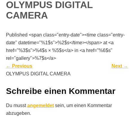
OLYMPUS DIGITAL
CAMERA
Published <span class="entry-date"><time class="entry-
date" datetime="%1$s">%2$s</time></span> at <a
href="%3$s">%4$s × %5$s</a> in <a href="%6$s"
rel="gallery">%7$s</a>
←
Previous
Next
→
OLYMPUS DIGITAL CAMERA
Schreibe einen Kommentar
Du musst
angemeldet
sein, um einen Kommentar
abzugeben.