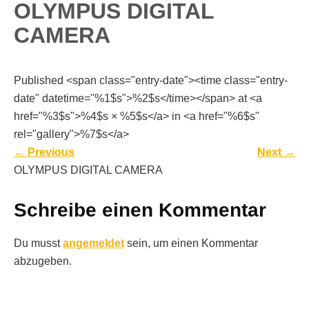
OLYMPUS DIGITAL
CAMERA
Published <span class="entry-date"><time class="entry-
date" datetime="%1$s">%2$s</time></span> at <a
href="%3$s">%4$s × %5$s</a> in <a href="%6$s"
rel="gallery">%7$s</a>
←
Previous
Next
→
OLYMPUS DIGITAL CAMERA
Schreibe einen Kommentar
Du musst
angemeldet
sein, um einen Kommentar
abzugeben.