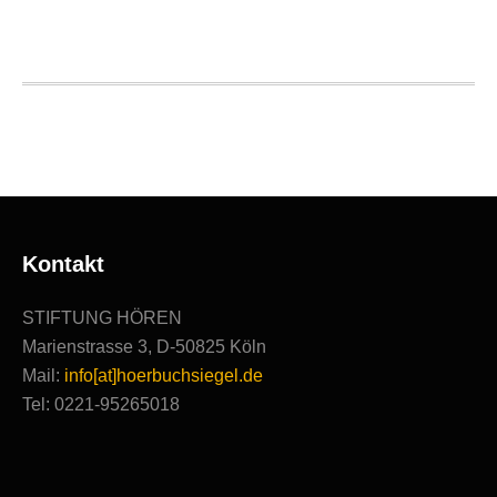
2020
|
Ausgezeichnete
Produktionen
Kontakt
STIFTUNG HÖREN
Marienstrasse 3, D-50825 Köln
Mail:
info[at]hoerbuchsiegel.de
Tel: 0221-95265018