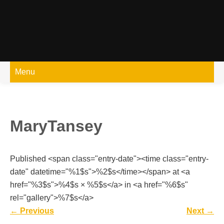
Skip
to
content
Menu
MaryTansey
Published <span class="entry-date"><time class="entry-
date" datetime="%1$s">%2$s</time></span> at <a
href="%3$s">%4$s × %5$s</a> in <a href="%6$s"
rel="gallery">%7$s</a>
←
Previous
Next
→