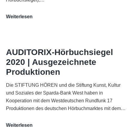
„Best
Weiterlesen
of
AUDITORIX“
im
WDR-
AUDITORIX-Hörbuchsiegel
Funkhaus
2020 | Ausgezeichnete
Köln
Produktionen
Die STIFTUNG HÖREN und die Stiftung Kunst, Kultur
und Soziales der Sparda-Bank West haben in
Kooperation mit dem Westdeutschen Rundfunk 17
Produktionen des deutschen Hörbuchmarktes mit dem…
AUDITORIX-
Weiterlesen
Hörbuchsiegel