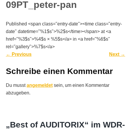
09PT_peter-pan
Published <span class="entry-date"><time class="entry-
date" datetime="%1$s">%2$s</time></span> at <a
href="%3$s">%4$s × %5$s</a> in <a href="%6$s"
rel="gallery">%7$s</a>
←
Previous
Next
→
Schreibe einen Kommentar
Du musst
angemeldet
sein, um einen Kommentar
abzugeben.
„Best of AUDITORIX“ im WDR-