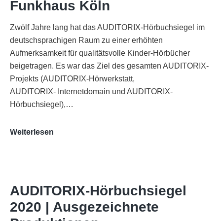
Funkhaus Köln
Zwölf Jahre lang hat das AUDITORIX-Hörbuchsiegel im
deutschsprachigen Raum zu einer erhöhten
Aufmerksamkeit für qualitätsvolle Kinder-Hörbücher
beigetragen. Es war das Ziel des gesamten AUDITORIX-
Projekts (AUDITORIX-Hörwerkstatt,
AUDITORIX- Internetdomain und AUDITORIX-
Hörbuchsiegel),…
„Best
Weiterlesen
of
AUDITORIX“
im
WDR-
AUDITORIX-Hörbuchsiegel
Funkhaus
2020 | Ausgezeichnete
Köln