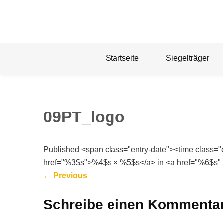
Skip
to
content
Startseite
Siegelträger
09PT_logo
Published <span class="entry-date"><time class=
href="%3$s">%4$s × %5$s</a> in <a href="%6$s" 
←
Previous
Schreibe einen Kommenta