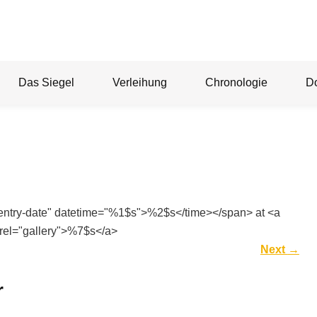
Das Siegel
Verleihung
Chronologie
D
"entry-date" datetime="%1$s">%2$s</time></span> at <a
rel="gallery">%7$s</a>
Next
→
r