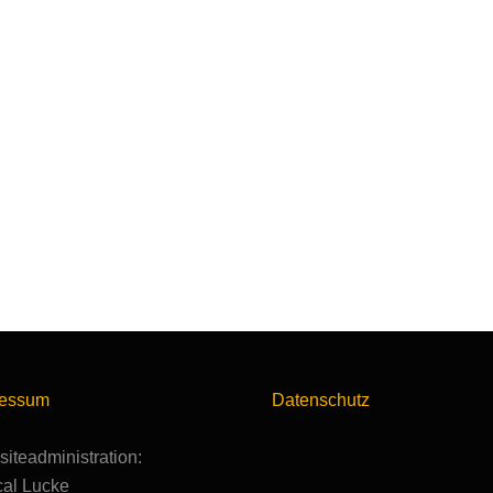
ressum
Datenschutz
iteadministration:
al Lucke