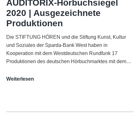
AUDITORIX-Hörbuchsiegel
Funkhaus
2020 | Ausgezeichnete
Köln
Produktionen
Die STIFTUNG HÖREN und die Stiftung Kunst, Kultur
und Soziales der Sparda-Bank West haben in
Kooperation mit dem Westdeutschen Rundfunk 17
Produktionen des deutschen Hörbuchmarktes mit dem…
AUDITORIX-
Weiterlesen
Hörbuchsiegel
2020
|
Ausgezeichnete
Produktionen