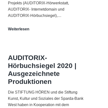
Projekts (AUDITORIX-Hörwerkstatt,
AUDITORIX- Internetdomain und
AUDITORIX-Hörbuchsiegel),…
„Best
Weiterlesen
of
AUDITORIX“
im
WDR-
AUDITORIX-
Funkhaus
Hörbuchsiegel 2020 |
Köln
Ausgezeichnete
Produktionen
Die STIFTUNG HÖREN und die Stiftung
Kunst, Kultur und Soziales der Sparda-Bank
West haben in Kooperation mit dem