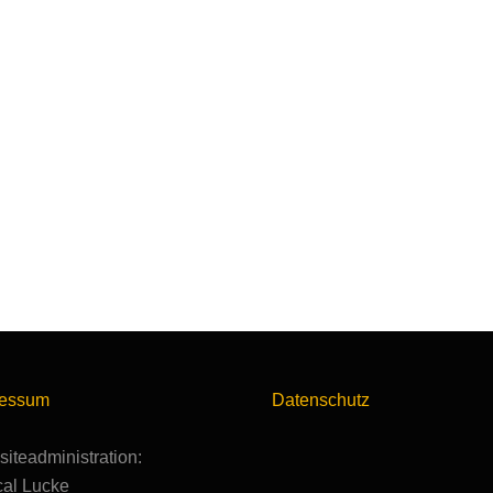
ressum
Datenschutz
iteadministration:
al Lucke