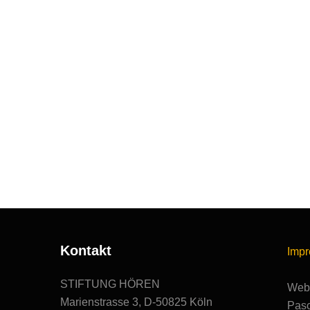
Kontakt
Imp
STIFTUNG HÖREN
Webs
Marienstrasse 3, D-50825 Köln
Pasc