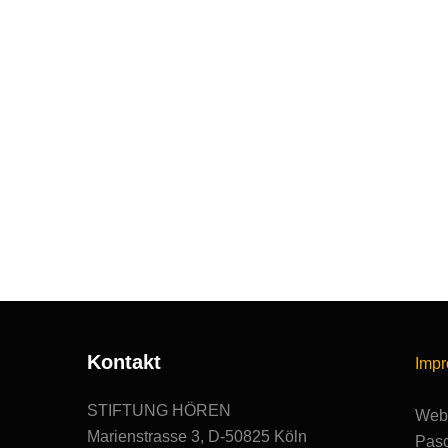
Kontakt
Imp
STIFTUNG HÖREN
Webs
Marienstrasse 3, D-50825 Köln
Pasc