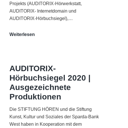
Projekts (AUDITORIX-Hörwerkstatt,
AUDITORIX- Internetdomain und
AUDITORIX-Hörbuchsiegel),…
„Best
Weiterlesen
of
AUDITORIX“
im
WDR-
AUDITORIX-
Funkhaus
Hörbuchsiegel 2020 |
Köln
Ausgezeichnete
Produktionen
Die STIFTUNG HÖREN und die Stiftung
Kunst, Kultur und Soziales der Sparda-Bank
West haben in Kooperation mit dem