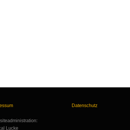
ressum
Datenschutz
iteadministration:
al Lucke