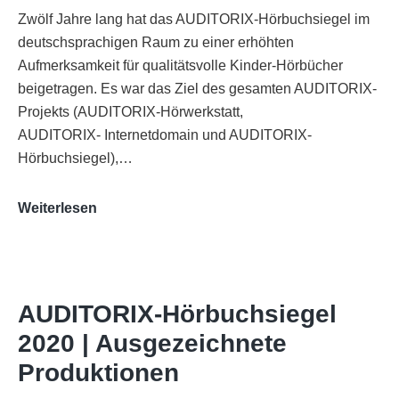
Zwölf Jahre lang hat das AUDITORIX-Hörbuchsiegel im
deutschsprachigen Raum zu einer erhöhten
Aufmerksamkeit für qualitätsvolle Kinder-Hörbücher
beigetragen. Es war das Ziel des gesamten AUDITORIX-
Projekts (AUDITORIX-Hörwerkstatt,
AUDITORIX- Internetdomain und AUDITORIX-
Hörbuchsiegel),…
„Best
Weiterlesen
of
AUDITORIX“
im
WDR-
AUDITORIX-Hörbuchsiegel
Funkhaus
2020 | Ausgezeichnete
Köln
Produktionen