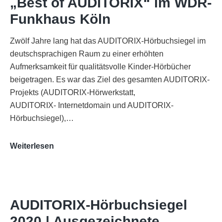
„Best of AUDITORIX“ im WDR-
Funkhaus Köln
Zwölf Jahre lang hat das AUDITORIX-Hörbuchsiegel im
deutschsprachigen Raum zu einer erhöhten
Aufmerksamkeit für qualitätsvolle Kinder-Hörbücher
beigetragen. Es war das Ziel des gesamten AUDITORIX-
Projekts (AUDITORIX-Hörwerkstatt,
AUDITORIX- Internetdomain und AUDITORIX-
Hörbuchsiegel),…
„Best
Weiterlesen
of
AUDITORIX“
im
WDR-
AUDITORIX-Hörbuchsiegel
Funkhaus
2020 | Ausgezeichnete