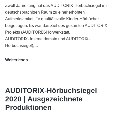
Zwölf Jahre lang hat das AUDITORIX-Hörbuchsiegel im
deutschsprachigen Raum zu einer erhöhten
Aufmerksamkeit für qualitätsvolle Kinder-Hörbücher
beigetragen. Es war das Ziel des gesamten AUDITORIX-
Projekts (AUDITORIX-Hörwerkstatt,
AUDITORIX- Internetdomain und AUDITORIX-
Hörbuchsiegel),…
„Best
Weiterlesen
of
AUDITORIX“
im
WDR-
AUDITORIX-Hörbuchsiegel
Funkhaus
2020 | Ausgezeichnete
Köln
Produktionen