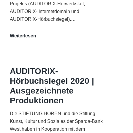
Projekts (AUDITORIX-Hörwerkstatt,
AUDITORIX- Internetdomain und
AUDITORIX-Hörbuchsiegel),…
„Best
Weiterlesen
of
AUDITORIX“
im
WDR-
AUDITORIX-
Funkhaus
Hörbuchsiegel 2020 |
Köln
Ausgezeichnete
Produktionen
Die STIFTUNG HÖREN und die Stiftung
Kunst, Kultur und Soziales der Sparda-Bank
West haben in Kooperation mit dem