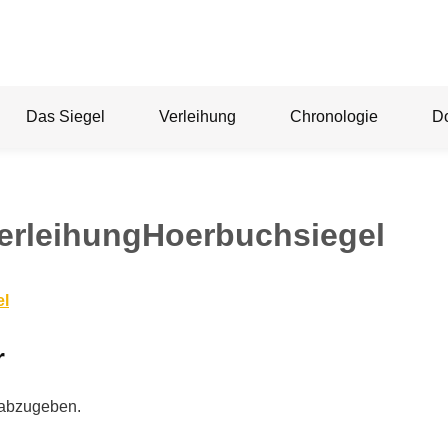
Das Siegel
Verleihung
Chronologie
D
erleihungHoerbuchsiegel
el
r
 abzugeben.