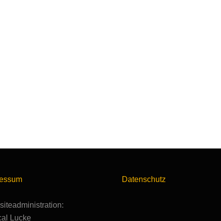
ressum
Datenschutz
iteadministration:
al Lucke