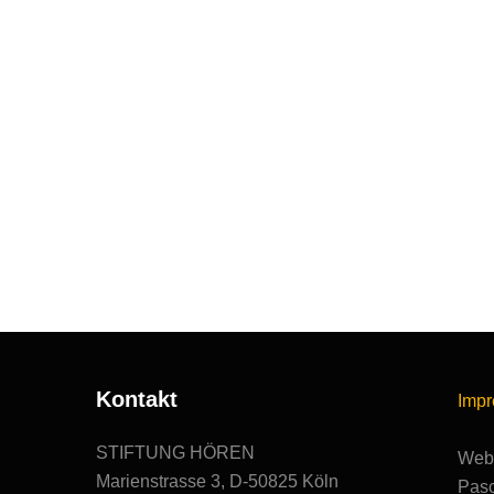
Kontakt
Imp
STIFTUNG HÖREN
Webs
Marienstrasse 3, D-50825 Köln
Pasc