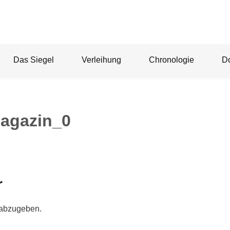
Das Siegel
Verleihung
Chronologie
D
agazin_0
r
 abzugeben.