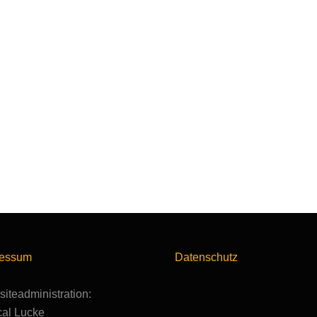
ressum
Datenschutz
iteadministration:
al Lucke