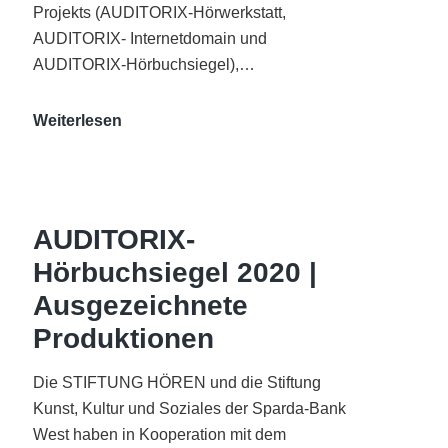
Projekts (AUDITORIX-Hörwerkstatt,
AUDITORIX- Internetdomain und
AUDITORIX-Hörbuchsiegel),…
„Best
Weiterlesen
of
AUDITORIX“
im
WDR-
AUDITORIX-
Funkhaus
Hörbuchsiegel 2020 |
Köln
Ausgezeichnete
Produktionen
Die STIFTUNG HÖREN und die Stiftung
Kunst, Kultur und Soziales der Sparda-Bank
West haben in Kooperation mit dem