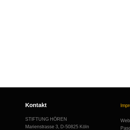
Kontakt
Imp
STIFTUNG HÖREN
Webs
Marienstrasse 3, D-50825 Köln
Pasc