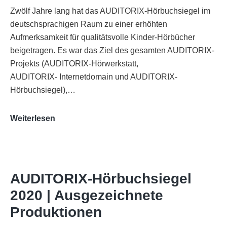
Zwölf Jahre lang hat das AUDITORIX-Hörbuchsiegel im
deutschsprachigen Raum zu einer erhöhten
Aufmerksamkeit für qualitätsvolle Kinder-Hörbücher
beigetragen. Es war das Ziel des gesamten AUDITORIX-
Projekts (AUDITORIX-Hörwerkstatt,
AUDITORIX- Internetdomain und AUDITORIX-
Hörbuchsiegel),…
„Best
Weiterlesen
of
AUDITORIX“
im
WDR-
AUDITORIX-Hörbuchsiegel
Funkhaus
2020 | Ausgezeichnete
Köln
Produktionen