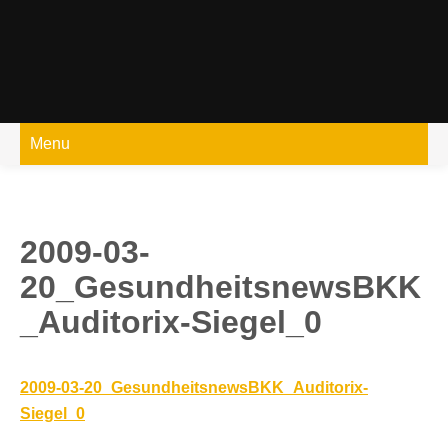
Skip
to
content
Menu
2009-03-
20_GesundheitsnewsBKK
_Auditorix-Siegel_0
2009-03-20_GesundheitsnewsBKK_Auditorix-
Siegel_0