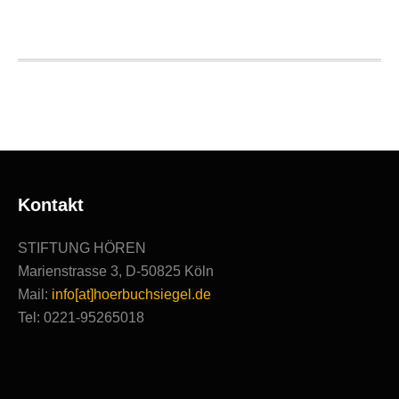
2020
|
Ausgezeichnete
Produktionen
Kontakt
STIFTUNG HÖREN
Marienstrasse 3, D-50825 Köln
Mail:
info[at]hoerbuchsiegel.de
Tel: 0221-95265018