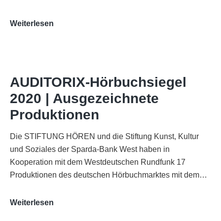
„Best
Weiterlesen
of
AUDITORIX“
im
WDR-
AUDITORIX-Hörbuchsiegel
Funkhaus
2020 | Ausgezeichnete
Köln
Produktionen
Die STIFTUNG HÖREN und die Stiftung Kunst, Kultur
und Soziales der Sparda-Bank West haben in
Kooperation mit dem Westdeutschen Rundfunk 17
Produktionen des deutschen Hörbuchmarktes mit dem…
AUDITORIX-
Weiterlesen
Hörbuchsiegel